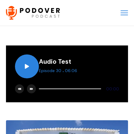
Audio Test
.
Episode 30
06:06
00:00